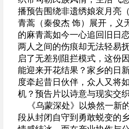
播预告围绕非遗绣娘衮月亮（
青蒿（秦俊杰 饰）展开，义
的麻青蒿如今一心追回旧日
两人之间的伤痕却无法轻易
启了无差别阻拦模式，这份
能迎来开花结果？家乡的日新
度牵起昔日伙伴，众人又将
机？预告片以诗意与现实交
《乌蒙深处》以焕然一新的
段从封闭自守到勇敢蜕变的