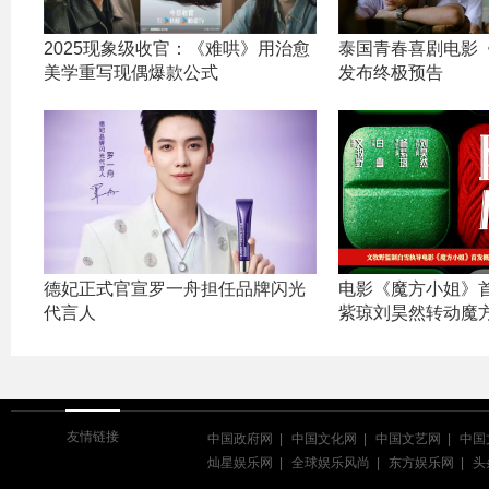
2025现象级收官：《难哄》用治愈
泰国青春喜剧电影
美学重写现偶爆款公式
发布终极预告
德妃正式官宣罗一舟担任品牌闪光
电影《魔方小姐》首
代言人
紫琼刘昊然转动魔方
友情链接
中国政府网
中国文化网
中国文艺网
中国
灿星娱乐网
全球娱乐风尚
东方娱乐网
头