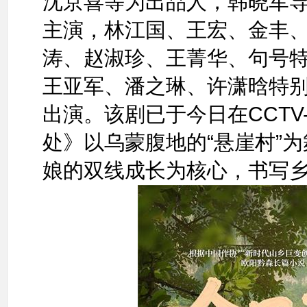
沈京喜等为出品人，韩晓军
主演，林江国、王宏、金丰
涛、赵淑珍、王菁华、句号
王亚军、潘之琳、许潇晗特
出演。该剧已于今日在CCTV
处》以乌蒙腹地的“悬崖村”
娘的双线成长为核心，书写