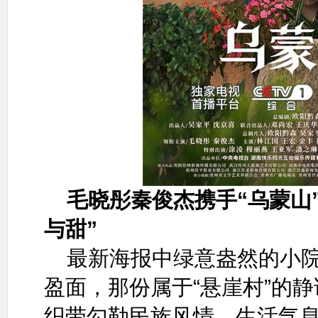
毛晓彤秦俊杰携手“乌蒙山
与甜”
最新海报中绿意盎然的小
盈面，那份属于“悬崖村”的
织带勾勒民族风情，生活气