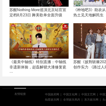
苏醒Nothing More巡演北京站官宣
《种地吧3》助农从
定档8月23日 舞美歌单全面升级
热土见天地解民生
《最美中轴线》特别直播：中轴线
苏醒《披荆斩棘20
非遗新体验，赵磊解锁大漆修复瓷
创作实力 《路过人间
···
友情链接
中国政府网
中国文化网
中国文艺网
中国
灿星娱乐网
全球娱乐风尚
东方娱乐网
头