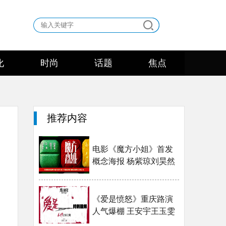
化
时尚
话题
焦点
推荐内容
电影《魔方小姐》首发
概念海报 杨紫琼刘昊然
转动魔···
《爱是愤怒》重庆路演
人气爆棚 王安宇王玉雯
拆解西西···