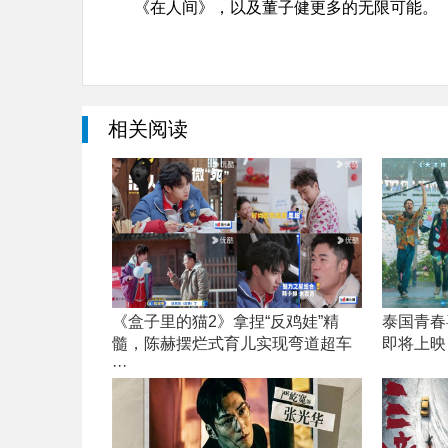
《在人间》，以及董子健更多的无限可能。
相关阅读
《盒子里的猫2》拿捏“反鸡娃”精
泰国青春
髓，陈赫摆烂式育儿实现弯道超车
即将上映
···