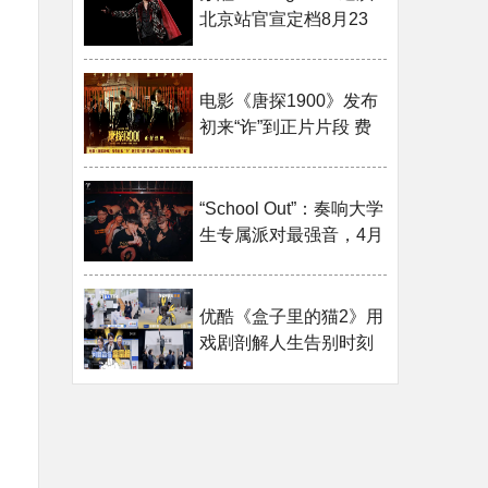
北京站官宣定档8月23
日 舞美歌···
电影《唐探1900》发布
初来“诈”到正片片段 费
洋古饱···
“School Out”：奏响大学
生专属派对最强音，4月
4日···
优酷《盒子里的猫2》用
戏剧剖解人生告别时刻
创造笑···