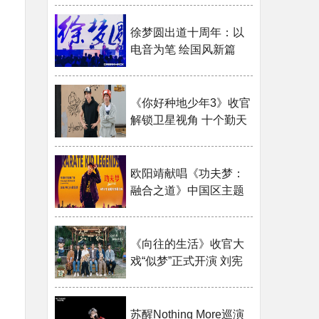
徐梦圆出道十周年：以
电音为笔 绘国风新篇
《你好种地少年3》收官
解锁卫星视角 十个勤天
重返童···
欧阳靖献唱《功夫梦：
融合之道》中国区主题
推广曲 讲···
《向往的生活》收官大
戏“似梦”正式开演 刘宪
华惊喜···
苏醒Nothing More巡演