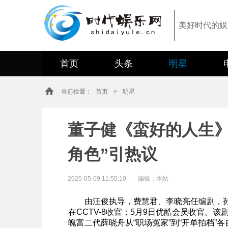
美好时代的娱
首页
头条
明星
当前位置：
首页
>
明星
董子健《蛮好的人生》
角色”引热议
2025-05-09 11:55:10
编辑：
本站
由汪俊执导，费慧君、李晓亮任编剧，
在CCTV-8收官；5月9日优酷会员收官。
魄富二代薛晓舟从“职场冤家”到“开单拍档”