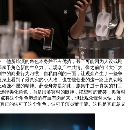
中，他所饰演的角色本身并不占优势，甚至可能因为人设或剧
绎赋予角色新的生命力，让观众产生共情。像之前的《大江大
剧中的商业行为习惯、自私自利的一面，让观众产生了一些争
巡身上看到了最真实的小人物，也在他创业的这一路上真切地
上顽强不屈的精神。薛晓舟亦是如此，剧集中过于真实的打工
有选择美化角色，而是用落寞时的眼神，绝望时的苦笑，奚落时
一点点将这个角色塑造的有血有肉起来，也让观众恍然大悟，原
而真正的认可了这个角色，认可了演员董子健。这也是真正意义