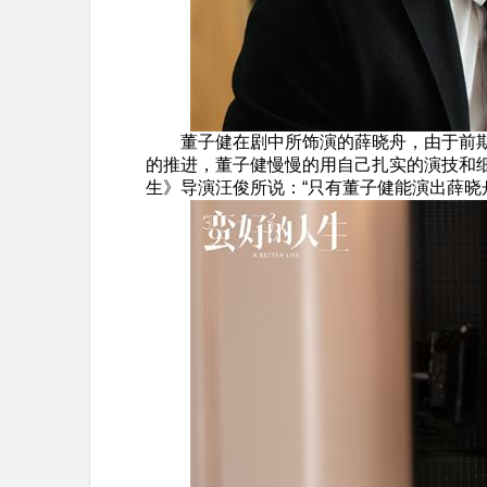
董子健在剧中所饰演的薛晓舟，由于前期
的推进，董子健慢慢的用自己扎实的演技和
生》导演汪俊所说：“只有董子健能演出薛晓