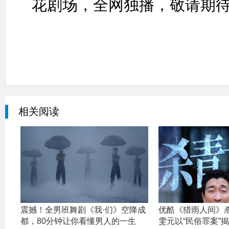
花剧场，全网独播，敬请期
相关阅读
震撼！全男班舞剧《我·们》空降成
优酷《猎雨人间》
都，80分钟让你看懂男人的一生
雯元以“民俗罪案”