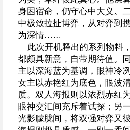
身困宿命，仍守心中大义。
中极致拉扯博弈，从对弈到
为深情……
此次开机释出的系列物料
都颇具新意，自带期待值。
主以深海蓝为基调，眼神冷
女主以赤艳红为底色，眼波
质。双人海报则以浓烈赤红
眼神交汇间充斥着试探；另
光影朦胧间，将双强对弈又