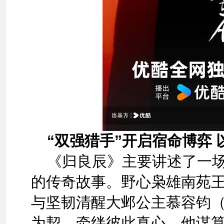
“双强猎手”开启宿命博弈
《归良辰》主要讲述了一
的传奇故事。野心枭雄南苑王
与坚韧清醒大邺公主慕容钧（
为契，牵绊彼此真心。他谋