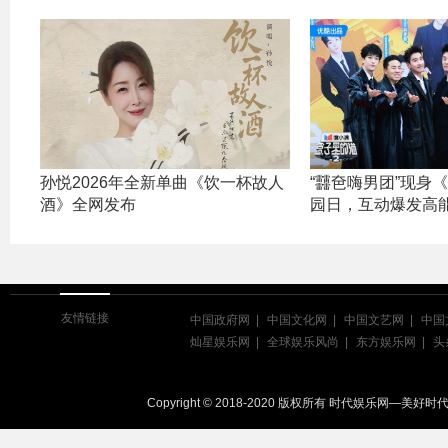
孙悦2026年全新单曲《饮一杯故人
“䨻夿嗨男团”现身
酒》全网发布
园日，互动爆发高
友情链接
中国政府网
中国文化网
中国文艺网
中国
灿星娱乐网
全球娱乐风尚
东方娱乐网
头
Copyright © 2018-2020 版权所有 时代娱乐网—美好