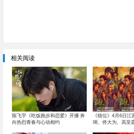
相关阅读
陈飞宇《吃饭跑步和恋爱》开播 奔
《错位》4月6日江
向热烈青春与心动相约
琍、佟大为、高至霆