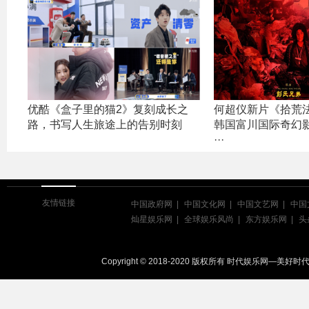
优酷《盒子里的猫2》复刻成长之
何超仪新片《拾荒
路，书写人生旅途上的告别时刻
韩国富川国际奇幻
···
友情链接
中国政府网
中国文化网
中国文艺网
中国
灿星娱乐网
全球娱乐风尚
东方娱乐网
头
Copyright © 2018-2020 版权所有 时代娱乐网—美好