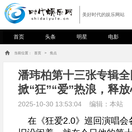
美好时代的娱乐网站
首页
头条
明星
电影
当前位置：
首页
>
焦点
潘玮柏第十三张专辑全
掀“狂”“爱”热浪，释
2025-10-30 13:53:04
编辑：
本站
在《狂爱2.0》巡回演唱