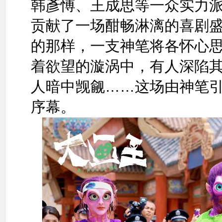
韩彥愽、王成思等一众实力
贡献了一场酣畅淋漓的喜剧
的那样，一支神笔将各怀心
着欲望的漩涡中，有人深陷
人暗中觊觎……这场由神笔
序幕。