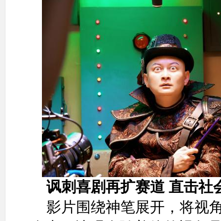
讽刺喜剧再扩赛道 直击社
影片围绕神笔展开，将视角