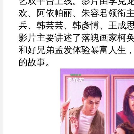
艺双平台上线。影片由李克
欢、阿依帕丽、朱容君领衔
兵、韩芸芸、韩彥愽、王成
影片主要讲述了落魄画家柯
和好兄弟孟发体验暴富人生
的故事。