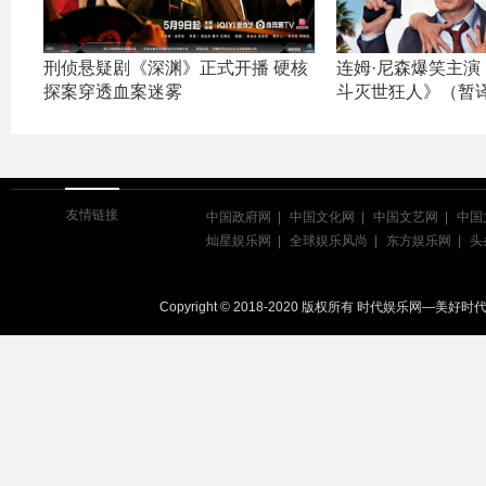
刑侦悬疑剧《深渊》正式开播 硬核
连姆·尼森爆笑主演
探案穿透血案迷雾
斗灭世狂人》（暂
友情链接
中国政府网
中国文化网
中国文艺网
中国
灿星娱乐网
全球娱乐风尚
东方娱乐网
头
Copyright © 2018-2020 版权所有 时代娱乐网—美好