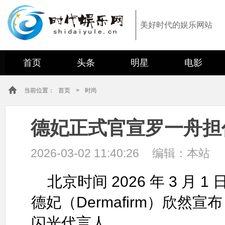
美好时代的娱乐网站
首页
头条
明星
电影
当前位置：
首页
>
时尚
德妃正式官宣罗一舟担
2026-03-02 11:40:26
编辑：
本站
北京时间 2026 年 3 月
德妃（Dermafirm）欣然
闪光代言人。