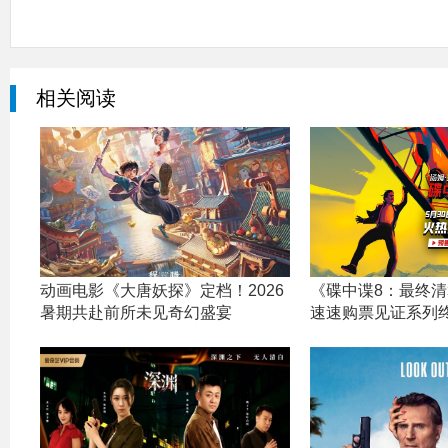
相关阅读
动画电影《大唐妖探》定档！2026
《碟中谍8：最终
暑期共赴前所未见奇幻盛宴
速速购票见证系列